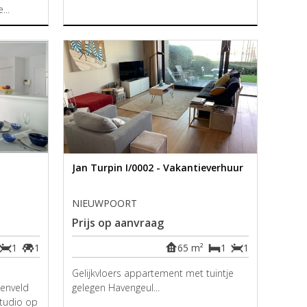
...
Jan Turpin I/0002 - Vakantieverhuur
NIEUWPOORT
Prijs op aanvraag
1
1
65 m²
1
1
Gelijkvloers appartement met tuintje
nenveld
gelegen Havengeul...
studio op