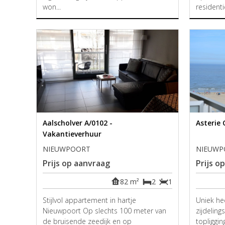
won...
residentie
Aalscholver A/0102 -
Asterie 
Vakantieverhuur
NIEUWPOORT
NIEUWP
Prijs op aanvraag
Prijs o
82 m²
2
1
Stijlvol appartement in hartje
Uniek h
Nieuwpoort Op slechts 100 meter van
zijdelin
de bruisende zeedijk en op
topligging.