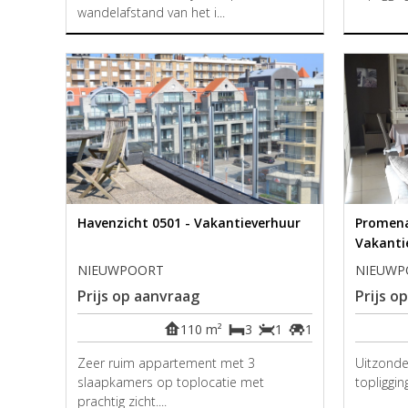
wandelafstand van het i...
Havenzicht 0501 - Vakantieverhuur
Promena
Vakanti
NIEUWPOORT
NIEUWP
Prijs op aanvraag
Prijs o
110 m²
3
1
1
Zeer ruim appartement met 3
Uitzonde
slaapkamers op toplocatie met
topliggin
prachtig zicht....