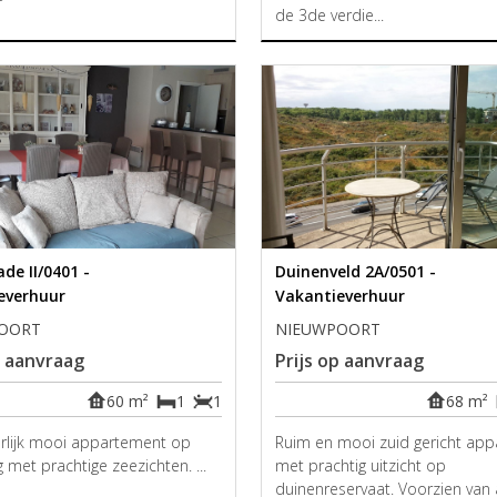
de 3de verdie...
de II/0401 -
Duinenveld 2A/0501 -
everhuur
Vakantieverhuur
OORT
NIEUWPOORT
p aanvraag
Prijs op aanvraag
60 m²
1
1
68 m²
rlijk mooi appartement op
Ruim en mooi zuid gericht ap
g met prachtige zeezichten. ...
met prachtig uitzicht op
duinenreservaat. Voorzien van 