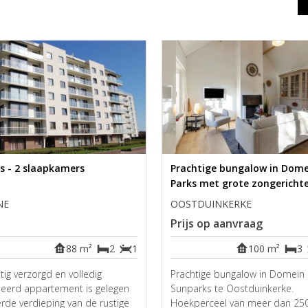
is - 2 slaapkamers
Prachtige bungalow in Dome
Parks met grote zongerichte
NE
OOSTDUINKERKE
Prijs op aanvraag
88 m²
2
1
100 m²
3
tig verzorgd en volledig
Prachtige bungalow in Domein
eerd appartement is gelegen
Sunparks te Oostduinkerke.
rde verdieping van de rustige
Hoekperceel van meer dan 25