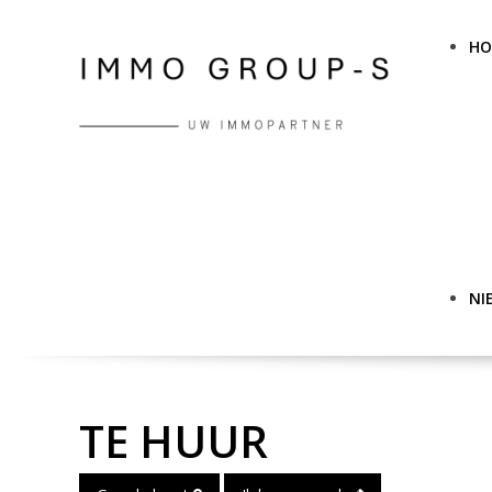
H
NI
TE HUUR