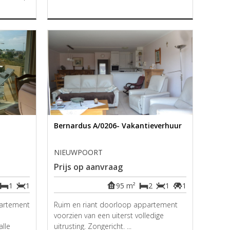
Bernardus A/0206- Vakantieverhuur
NIEUWPOORT
Prijs op aanvraag
1
1
95 m²
2
1
1
partement
Ruim en riant doorloop appartement
voorzien van een uiterst volledige
alle
uitrusting. Zongericht. ...