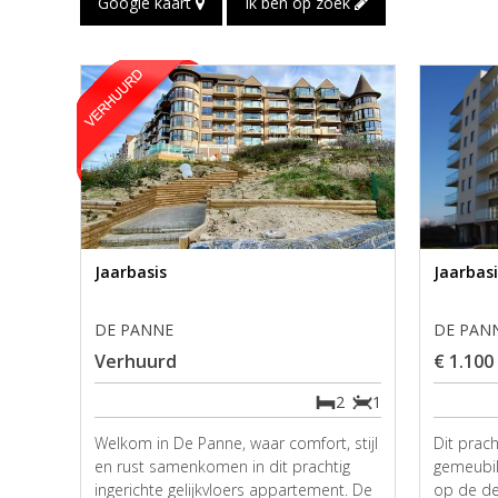
Google kaart
Ik ben op zoek
Jaarbasis
Jaarbas
DE PANNE
DE PAN
Verhuurd
€ 1.100
2
1
Welkom in De Panne, waar comfort, stijl
Dit prach
en rust samenkomen in dit prachtig
gemeubil
ingerichte gelijkvloers appartement. De
op de de