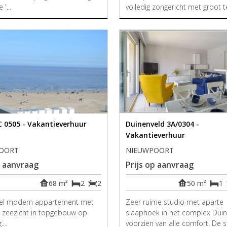
 '...
volledig zongericht met groot te
C 0505 - Vakantieverhuur
Duinenveld 3A/0304 -
Vakantieverhuur
OORT
NIEUWPOORT
p aanvraag
Prijs op aanvraag
68 m²
2
2
50 m²
1
eel modern appartement met
Zeer ruime studio met aparte
gs zeezicht in topgebouw op
slaaphoek in het complex Dui
...
voorzien van alle comfort. De 