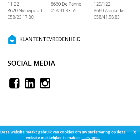
11 B2
8660 De Panne
129/122
8620 Nieuwpoort
058/41.33.55
8660 Adinkerke
058/23.17.80
058/41.58.83
KLANTENTEVREDENHEID
SOCIAL MEDIA
X
Deze website maakt gebruik van cookies om uw surfervaring op deze
website makkelijker te maken.
Lees meer