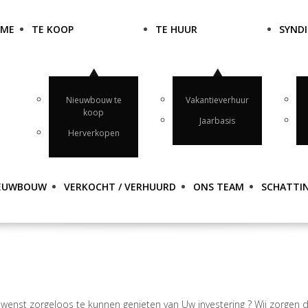
OME
TE KOOP
TE HUUR
SYNDI
Nieuwbouw te
Vakantieverhuur
koop
Jaarbasis
Herverkopen
EUWBOUW
VERKOCHT / VERHUURD
ONS TEAM
SCHATTI
 wenst zorgeloos te kunnen genieten van Uw investering ? Wij zorgen