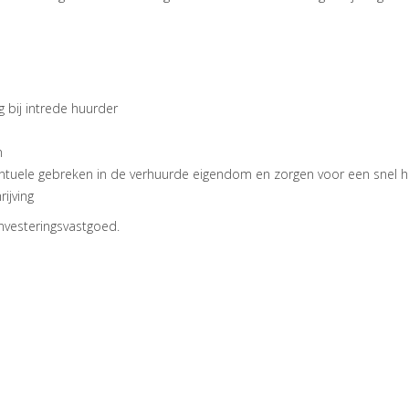
 bij intrede huurder
n
entuele gebreken in de verhuurde eigendom en zorgen voor een snel he
ijving
nvesteringsvastgoed.