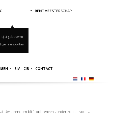
C
RENTMEESTERSCHAP
Lijst gebouwen
Eigenaarsportaal
NGEN
BIV - CIB
CONTACT
 dat Uw eigendom blijft opbrengen zonder zorgen voor U