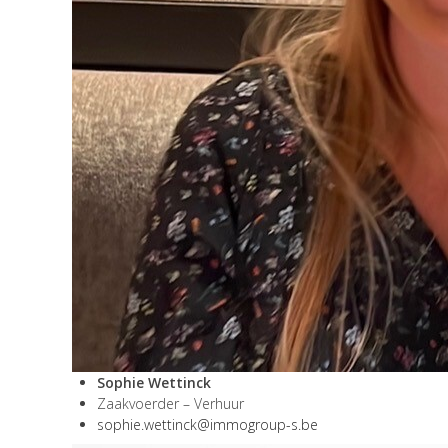
Sophie Wettinck
Zaakvoerder – Verhuur
sophie.wettinck@immogroup-s.be