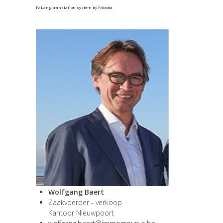
FaLang translation system by Faboba
Wolfgang Baert
Zaakvoerder - verkoop
Kantoor Nieuwpoort