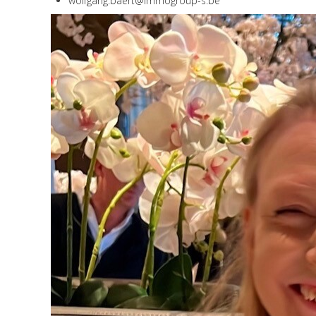
wolfgang.baert@immogroup-s.be