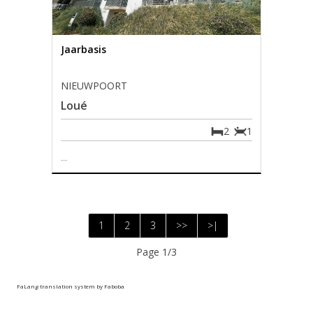
Jaarbasis
NIEUWPOORT
Loué
2
1
...
1
2
3
>>
>|
Page 1/3
FaLang translation system by Faboba