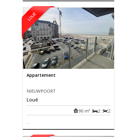
Appartement
NIEUWPOORT
Loué
90 m²
2
2
...