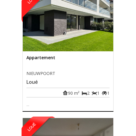
Appartement
NIEUWPOORT
Loué
90 m²
2
1
1
...