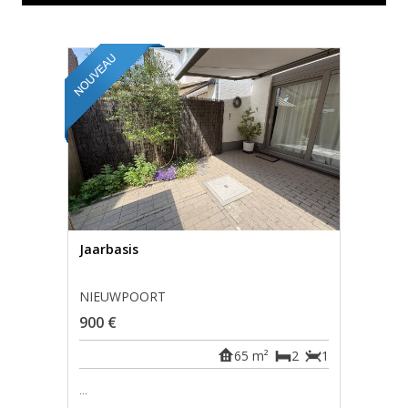
Jaarbasis
NIEUWPOORT
900 €
65 m²
2
1
...