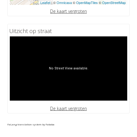
Leaflet
| ©
Omnicasa
©
OpenMapTiles
©
OpenStreetMap
De kaart vergroten
Uitzicht op straat
De kaart vergroten
FaLang translation system by Faboba