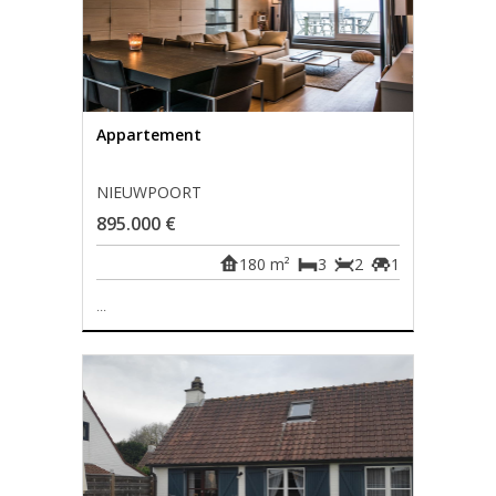
Appartement
NIEUWPOORT
895.000 €
180 m²
3
2
1
...