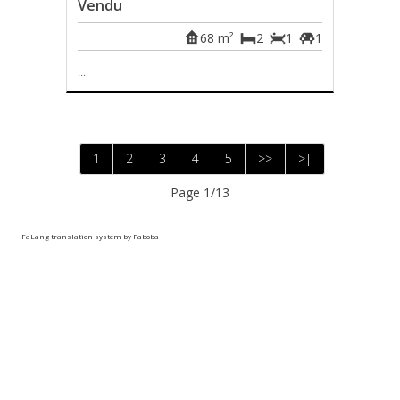
Vendu
68 m²
2
1
1
...
1
2
3
4
5
>>
>|
Page 1/13
FaLang translation system by Faboba
Photo's et textes copyright © Immo Group-S
Design et code source copyright © Omnicasa -
Clause de
non-responsabilité
-
Privacy Statement