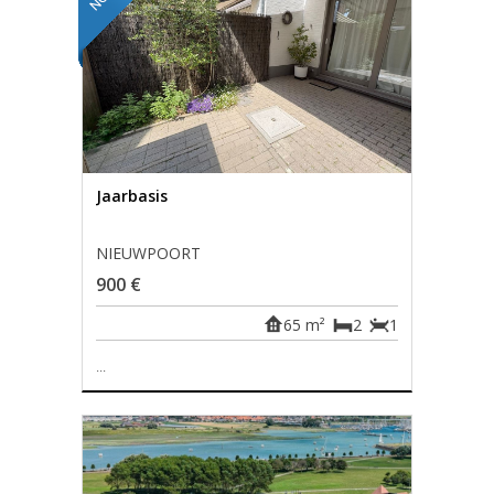
Jaarbasis
NIEUWPOORT
900 €
65 m²
2
1
...