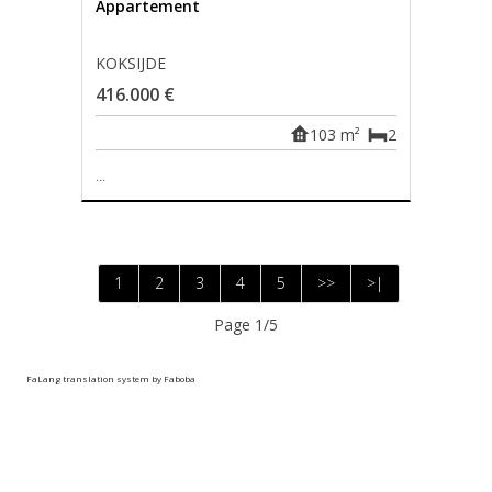
Appartement
KOKSIJDE
416.000 €
103 m²
2
...
1
2
3
4
5
>>
>|
Page 1/5
FaLang translation system by Faboba