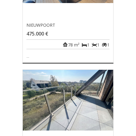
NIEUWPOORT
475.000 €
78 m²
1
1
1
...