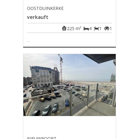
OOSTDUINKERKE
verkauft
225 m²
4
1
1
...
NIEUWPOORT