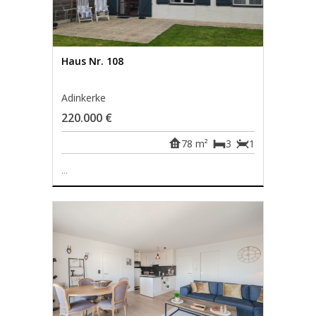
Haus Nr. 108
Adinkerke
220.000 €
78 m²
3
1
...