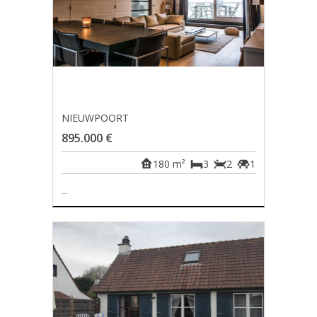
NIEUWPOORT
895.000 €
180 m²
3
2
1
...