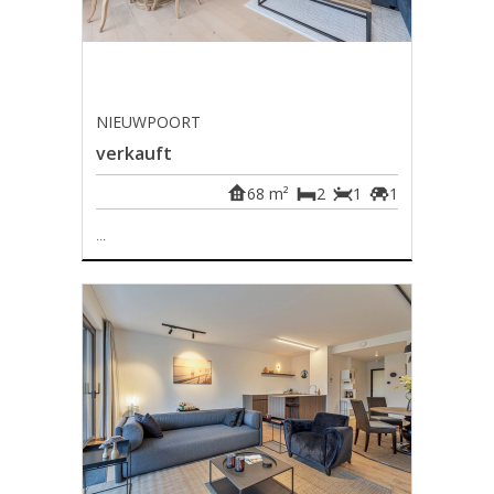
NIEUWPOORT
verkauft
68 m²
2
1
1
...