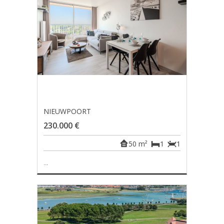
NIEUWPOORT
230.000 €
50 m²
1
1
...