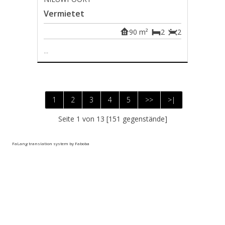
Vermietet
90 m²
2
2
...
1
2
3
4
5
>>
>|
Seite 1 von 13 [151 gegenstände]
FaLang translation system by Faboba
PICTURES_AND_TEXTS copyright © Immo Group-S