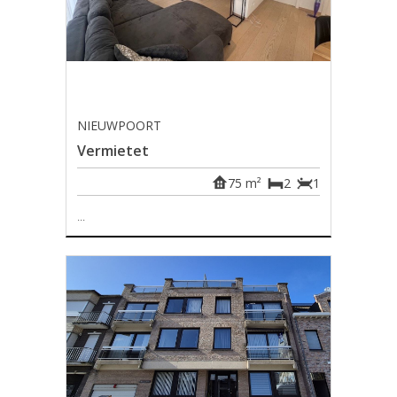
NIEUWPOORT
Vermietet
75 m²
2
1
...