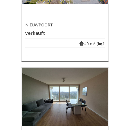
NIEUWPOORT
verkauft
40 m²
1
...