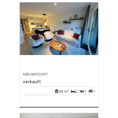
NIEUWPOORT
verkauft
68 m²
2
1
1
...