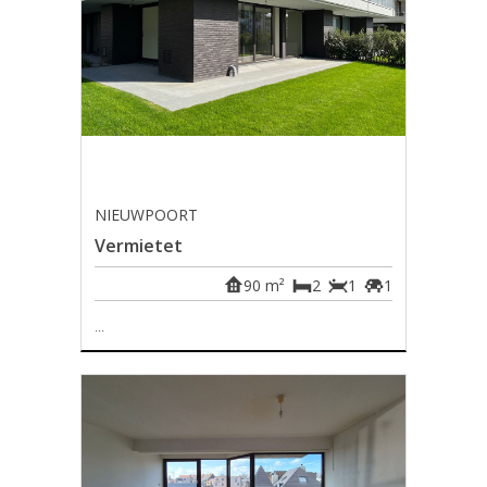
NIEUWPOORT
Vermietet
90 m²
2
1
1
...