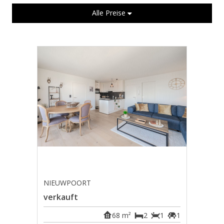
Alle Preise
NIEUWPOORT
verkauft
68 m²
2
1
1