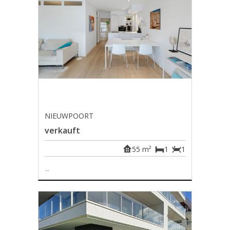
NIEUWPOORT
verkauft
55 m²
1
1
...