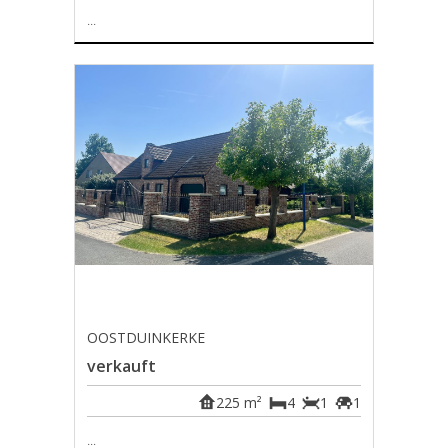
...
OOSTDUINKERKE
verkauft
225 m²
4
1
1
...