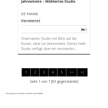
Jahresmiete – Möbliertes Studio
DE PANNE
Vermietet
1
Charmantes Studio mit Blick auf die
Dünen, ideal zur Jahresmiete. Dieses helle
Studio verfügt über ein renoviertes...
1
2
3
4
5
>>
>|
Seite 1 von 7 [83 gegenstände]
FaLang translation system by Faboba