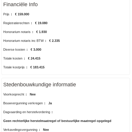
Financiële Info
Prijs
:
€ 159.000
Registratierechten
:
€ 19.080
Honorarium notaris
:
€ 1.930
Honorarium notaris inc BTW
:
€ 2.335
Diverse kosten
:
€ 3.000
Totale kosten
:
€ 24.415
Totale kostprijs
:
€ 183.415
Stedenbouwkundige informatie
Voorkooprecht
:
Nee
Bouwvergunning verkregen
:
Ja
Dagvaarding en herstelvordering
:
Geen rechterlijke herstelmaatregel of bestuurlijke maatregel opgelegd
Verkavelingsvergunning
:
Nee