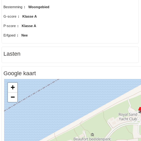
Bestemming
:
Woongebied
G-score
:
Klasse A
P-score
:
Klasse A
Erfgoed
:
Nee
Lasten
Google kaart
+
−