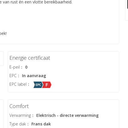
e van rust én een vlotte bereikbaarheid.
oek!
Energie certificaat
E-peil
:
0
EPC
:
In aanvraag
EPC label
:
Comfort
Verwarming
:
Elektrisch - directe verwarming
Type dak
:
Frans dak