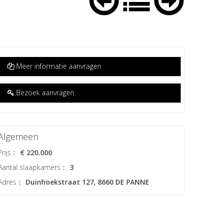
Meer informatie aanvragen
Bezoek aanvragen
Algemeen
Prijs
:
€ 220.000
Aantal slaapkamers
:
3
Adres
:
Duinhoekstraat 127, 8660 DE PANNE