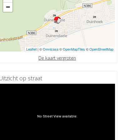
−
Leaflet
| ©
Omnicasa
©
OpenMapTiles
©
OpenStreetMap
De kaart vergroten
Uitzicht op straat