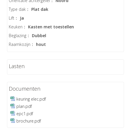
Oriëntatie achtergevel
:
Noord
Type dak
:
Plat dak
Lift
:
Ja
Keuken
:
Kasten met toestellen
Beglazing
:
Dubbel
Raamkozijn
:
hout
Lasten
Documenten
keuring elec.pdf
plan.pdf
epc1.pdf
brochure.pdf