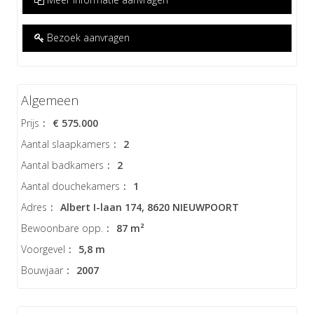
Bezoek aanvragen
Algemeen
Prijs
:
€ 575.000
Aantal slaapkamers
:
2
Aantal badkamers
:
2
Aantal douchekamers
:
1
Adres
:
Albert I-laan 174, 8620 NIEUWPOORT
Bewoonbare opp.
:
87 m²
Voorgevel
:
5,8 m
Bouwjaar
:
2007