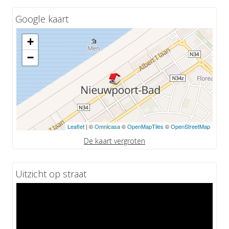
Google kaart
+
−
Leaflet
| ©
Omnicasa
©
OpenMapTiles
©
OpenStreetMap
De kaart vergroten
Uitzicht op straat