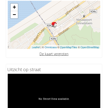
+
−
Leaflet
| ©
Omnicasa
©
OpenMapTiles
©
OpenStreetMap
De kaart vergroten
Uitzicht op straat