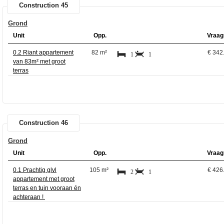
Construction 45
Grond
Unit
Opp.
Vraag
0.2 Riant appartement
82 m²
€ 342
1
1
van 83m² met groot
terras
Construction 46
Grond
Unit
Opp.
Vraag
0.1 Prachtig glvl
105 m²
€ 426
2
1
appartement met groot
terras en tuin vooraan én
achteraan !