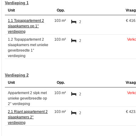
Verdieping 1
Unit
Opp.
Vraag
1.1 Topappartement 2
103 m²
€ 416
2
slaapkamers op 1°
verdieping
1.2 Topappartement 2
103 m²
Verk
2
slaapkamers met unieke
gevelbreedte 1°
verdieping
Verdieping 2
Unit
Opp.
Vraag
Appartement 2 slpk met
103 m²
Verk
2
unieke gevelbreedte op
2° verdieping
2.1 Riant appartement 2
103 m²
€ 423
2
slaapkamers 2°
verdieping