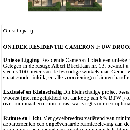
Omschrijving
ONTDEK RESIDENTIE CAMERON I: UW DRO
Unieke Ligging
Residentie Cameron I biedt een unieke 
Gelegen in de rustige Albert Bliecklaan nr. 13, bevindt 
slechts 100 meter van de levendige winkelstraat. Geniet v
straat zonder inkijk, en alle voorzieningen binnen handbe
Exclusief en Kleinschalig
Dit kleinschalige project besta
woonst (met mogelijkheid tot aankoop aan 6% BTW!) of al
over minimaal één ruim terras, wat zorgt voor een optima
Ruimte en Licht
Met gevelbreedtes variërend van minima
appartementen een ongeëvenaarde ruimtebeleving aan de 
zorgen voor een gevoel van ruimte en maximale lichtinva