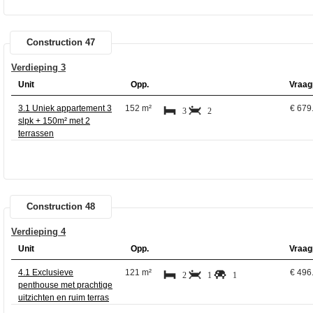
Construction 47
Verdieping 3
Unit
Opp.
Vraag
3.1 Uniek appartement 3
152 m²
€ 679
3
2
slpk + 150m² met 2
terrassen
Construction 48
Verdieping 4
Unit
Opp.
Vraag
4.1 Exclusieve
121 m²
€ 496
2
1
1
penthouse met prachtige
uitzichten en ruim terras