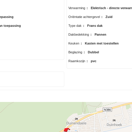
Verwarming
:
Elektrisch - directe verwa
oepassing
Oriëntatie achtergevel
:
Zuid
an toepassing
Type dak
:
Frans dak
Dakbedekking
:
Pannen
Keuken
:
Kasten met toestellen
Beglazing
:
Dubbel
Raamkozijn
:
pvc