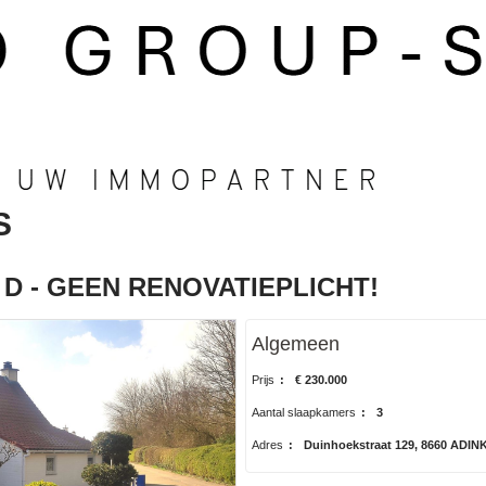
S
C D - GEEN RENOVATIEPLICHT!
Algemeen
Prijs
:
€ 230.000
Aantal slaapkamers
:
3
Adres
:
Duinhoekstraat 129, 8660 ADI