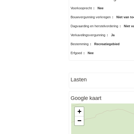
Voorkooprecht
:
Nee
Bouwvergunning verkregen
:
Niet van t
Dagvaarding en herstelvordering
:
Niet v
Verkavelingsvergunning
:
Ja
Bestemming
:
Recreatiegebied
Erfgoed
:
Nee
Lasten
Google kaart
+
−