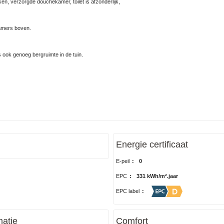
en, verzorgde douchekamer, toilet is afzonderlijk,
amers boven.
is ook genoeg bergruimte in de tuin.
Energie certificaat
E-peil
:
0
EPC
:
331 kWh/m².jaar
EPC label
:
atie
Comfort