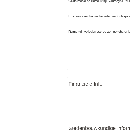
Grote mooie en ruime living, verzorgde keuk
Er is een slaapkamer beneden en 2 slaapk
Ruime tuin volledig naar de zon gericht, er 
Financiële Info
Stedenbouwkundige inform