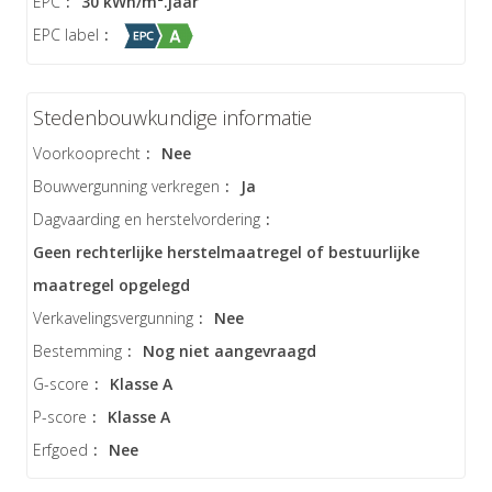
EPC
:
30 kWh/m².jaar
EPC label
:
Stedenbouwkundige informatie
Voorkooprecht
:
Nee
Bouwvergunning verkregen
:
Ja
Dagvaarding en herstelvordering
:
Geen rechterlijke herstelmaatregel of bestuurlijke
maatregel opgelegd
Verkavelingsvergunning
:
Nee
Bestemming
:
Nog niet aangevraagd
G-score
:
Klasse A
P-score
:
Klasse A
Erfgoed
:
Nee