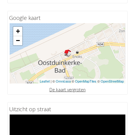
Google kaart
+
−
Leaflet
| ©
Omnicasa
©
OpenMapTiles
©
OpenStreetMap
De kaart vergroten
Uitzicht op straat