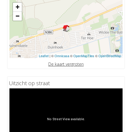
+
−
Leaflet
| ©
Omnicasa
©
OpenMapTiles
©
OpenStreetMap
De kaart vergroten
Uitzicht op straat