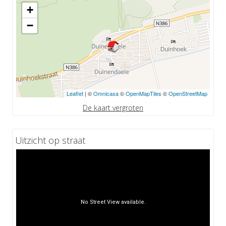
+
−
Leaflet
| ©
Omnicasa
©
OpenMapTiles
©
OpenStreetMap
De kaart vergroten
Uitzicht op straat