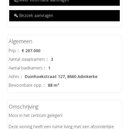
Bezoek aanvragen
Algemeen
Prijs
:
€ 207.000
Aantal slaapkamers
:
3
Aantal badkamers
:
1
Adres
:
Duinhoekstraat 127, 8660 Adinkerke
Bewoonbare opp.
:
88 m²
Omschrijving
Mooi in het centrum gelegen!
Deze woning heeft een ruime living met een afzonderlijke