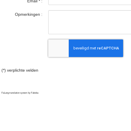
Email
*
:
Opmerkingen :
(*) verplichte velden
FaLang translation system by Faboba