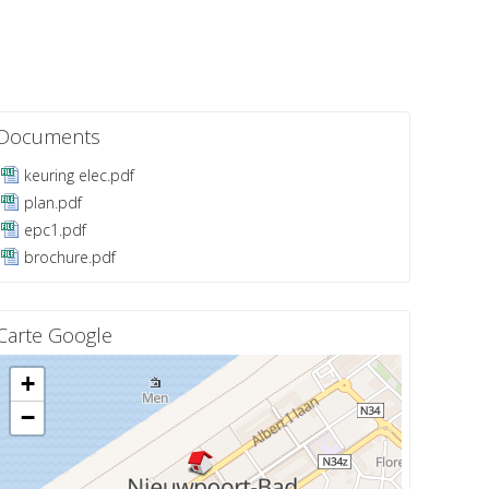
Documents
keuring elec.pdf
plan.pdf
epc1.pdf
brochure.pdf
Carte Google
+
−