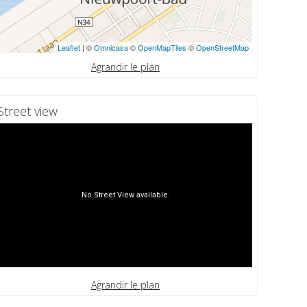
Leaflet
| ©
Omnicasa
©
OpenMapTiles
©
OpenStreetMap
Agrandir le plan
Street view
Agrandir le plan