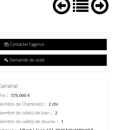
Contacter l'agence
Demande de visite
Général
Prix
:
575.000 €
Nombre de Chambre(s)
:
2 chr
Nombre de salle(s) de bain
:
2
Nombre de salle(s) de douche
:
1