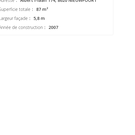
Adresse
:
Albert I-laan 174, 8620 NIEUWPOORT
Superficie totale
:
87 m²
Largeur façade
:
5,8 m
Année de construction
:
2007