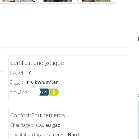
Certificat energétique
E-level
:
0
E
:
110 kWh/m².an
spec
EPC_LABEL
:
Confort/Equipements
Chauffage
:
C.C. au gaz
Orientation façade arrière
:
Nord