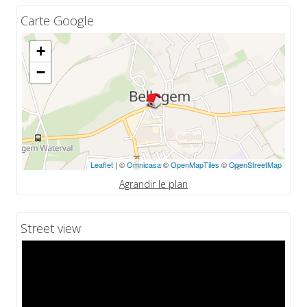
Carte Google
+
−
Leaflet
| ©
Omnicasa
©
OpenMapTiles
©
OpenStreetMap
Agrandir le plan
Street view