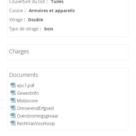
Couverture du toit
:
Tuiles
Cuisine
:
Armoires et appareils
Vitrage
:
Double
Type de vitrage
:
bois
Charges
Documents
epc1.pdf
Gewestinfo
Mobiscore
OnroerendErfgoed
Overstromingsgevaar
RechtVanVoorkoop