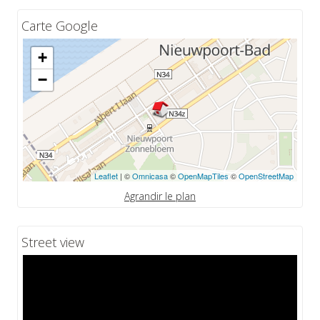
Carte Google
+
−
Leaflet
| ©
Omnicasa
©
OpenMapTiles
©
OpenStreetMap
Agrandir le plan
Street view