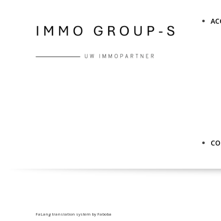
AC
CO
FaLang translation system by Faboba