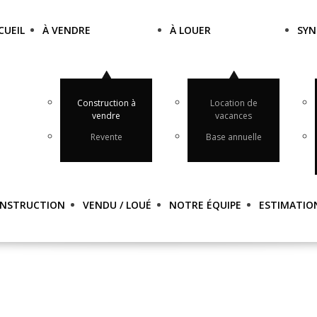
CUEIL
À VENDRE
À LOUER
SYN
Construction à
Location de
vendre
vacances
Revente
Base annuelle
NSTRUCTION
VENDU / LOUÉ
NOTRE ÉQUIPE
ESTIMATIO