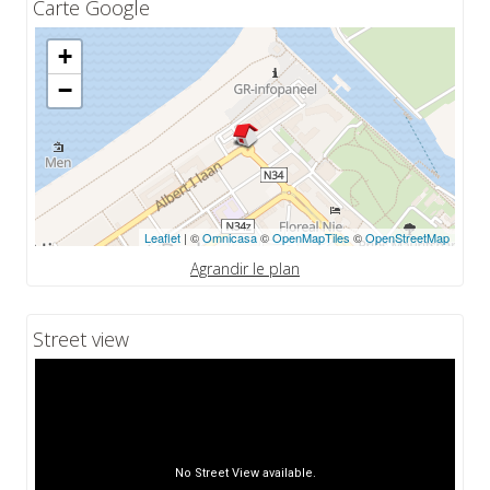
Carte Google
+
−
Leaflet
| ©
Omnicasa
©
OpenMapTiles
©
OpenStreetMap
Agrandir le plan
Street view