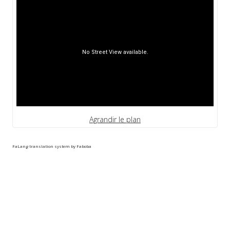
Agrandir le plan
FaLang translation system by Faboba
Photo's et textes copyright © Immo Group-S