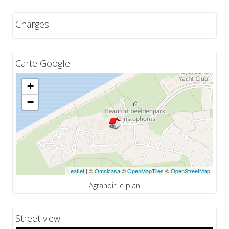
Charges
Carte Google
+
−
Leaflet
| ©
Omnicasa
©
OpenMapTiles
©
OpenStreetMap
Agrandir le plan
Street view