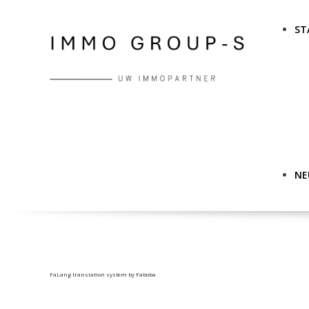
ST
NE
FaLang translation system by Faboba