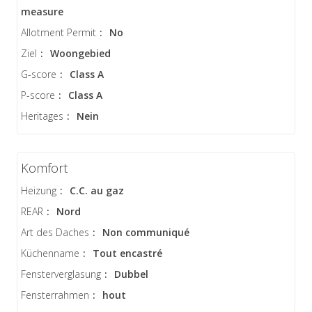
measure
Allotment Permit
:
No
Ziel
:
Woongebied
G-score
:
Class A
P-score
:
Class A
Heritages
:
Nein
Komfort
Heizung
:
C.C. au gaz
REAR
:
Nord
Art des Daches
:
Non communiqué
Küchenname
:
Tout encastré
Fensterverglasung
:
Dubbel
Fensterrahmen
:
hout