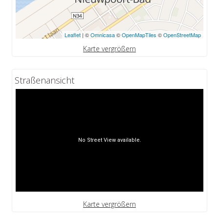
Leaflet
| ©
Omnicasa
©
OpenMapTiles
©
OpenStreetMap
Karte vergrößern
Straßenansicht
Karte vergrößern