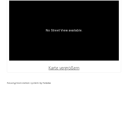
Karte vergrößern
FaLang translation system by Faboba
PICTURES_AND_TEXTS copyright © Immo Group-S