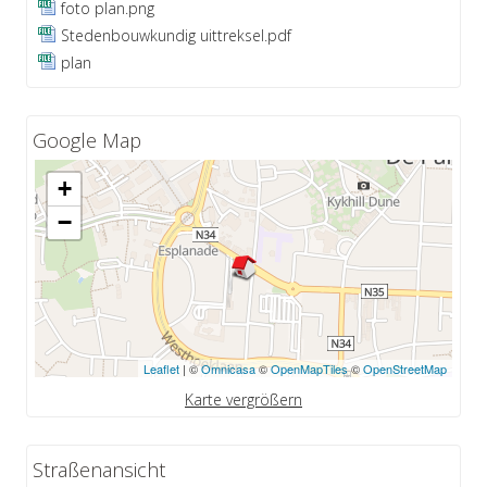
foto plan.png
Stedenbouwkundig uittreksel.pdf
plan
Google Map
+
−
Leaflet
| ©
Omnicasa
©
OpenMapTiles
©
OpenStreetMap
Karte vergrößern
Straßenansicht