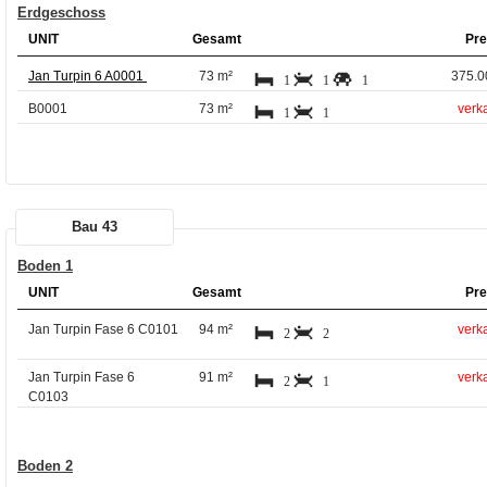
Erdgeschoss
UNIT
Gesamt
Pre
Jan Turpin 6 A0001
73 m²
375.0
1
1
1
B0001
73 m²
verka
1
1
Bau 43
Boden 1
UNIT
Gesamt
Pre
Jan Turpin Fase 6 C0101
94 m²
verka
2
2
Jan Turpin Fase 6
91 m²
verka
2
1
C0103
Boden 2