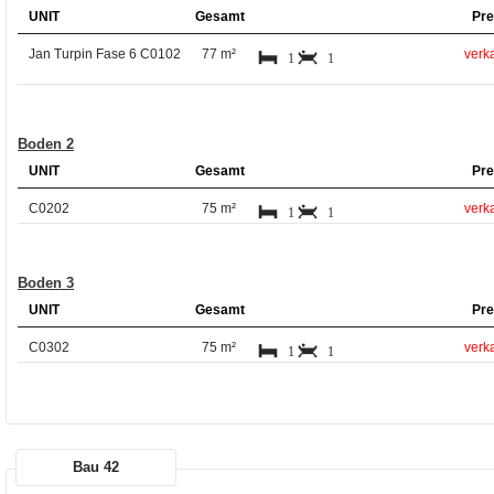
UNIT
Gesamt
Pre
Jan Turpin Fase 6 C0102
77 m²
verka
1
1
Boden 2
UNIT
Gesamt
Pre
C0202
75 m²
verka
1
1
Boden 3
UNIT
Gesamt
Pre
C0302
75 m²
verka
1
1
Bau 42