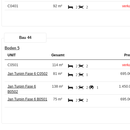
C0401
92 m²
verka
2
2
Bau 44
Boden 5
UNIT
Gesamt
Pre
C0501
114 m²
verka
2
2
Jan Turpin Fase 6 C0502
81 m²
695.0
2
1
Jan Turpin Fase 6
138 m²
1.450.
3
2
1
B0502
Jan Turpin Fase 6 B0501
75 m²
695.0
2
2