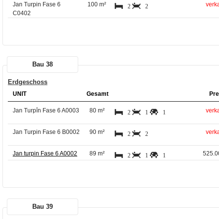
Jan Turpin Fase 6
100 m²
verka
2
2
C0402
Bau 38
Erdgeschoss
UNIT
Gesamt
Pre
Jan Turpîn Fase 6 A0003
80 m²
verka
2
1
1
Jan Turpin Fase 6 B0002
90 m²
verka
2
2
Jan turpin Fase 6 A0002
89 m²
525.0
2
1
1
Bau 39