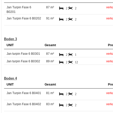
Jan Turpin Fase 6
87 m²
verka
2
2
B0201
Jan Turpin Fase 6 B0202
91 m²
verka
2
2
Boden 3
UNIT
Gesamt
Pre
Jan turpin Fase 6 B0301
87 m²
verka
2
1
Jan turpin Fase 6 B0302
89 m²
verka
2
12
Boden 4
UNIT
Gesamt
Pre
Jan Turpin Fase 6 B0401
81 m²
verka
2
2
Jan Turpin Fase 6 B0402
83 m²
verka
2
2