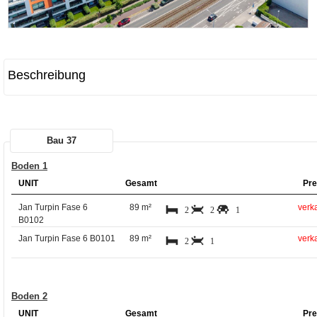
Beschreibung
Bau 37
Boden 1
UNIT
Gesamt
Pre
Jan Turpin Fase 6
89 m²
verka
2
2
1
B0102
Jan Turpin Fase 6 B0101
89 m²
verka
2
1
Boden 2
UNIT
Gesamt
Pre