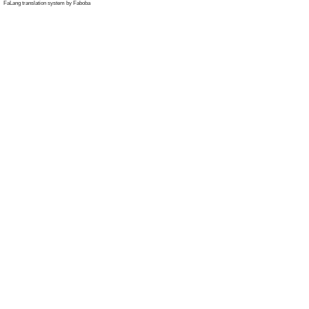
FaLang translation system by Faboba