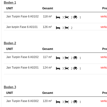
Boden 1
UNIT
Gesamt
Pre
Jan Turpin Fase 6 A0102
118 m²
verka
3
2
1
Jan turpin Fase 6 A0101
126 m²
verka
3
2
Boden 2
UNIT
Gesamt
Pre
Jan Turpin Fase 6 A0202
117 m²
verka
3
2
1
Jan Turpin Fase 6 A0201
124 m²
verka
3
2
1
Boden 3
UNIT
Gesamt
Pre
Jan Turpin Fase 6 A0302
120 m²
verka
3
2
1