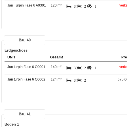
Jan Turpin Fase 6 A0301
120 m²
verka
3
2
1
Bau 40
Erdgeschoss
UNIT
Gesamt
Pre
Jan turpin Fase 6 C0001
140 m²
verka
3
2
1
Jan turpin Fase 6 C0002
124 m²
675.0
3
2
Bau 41
Boden 1