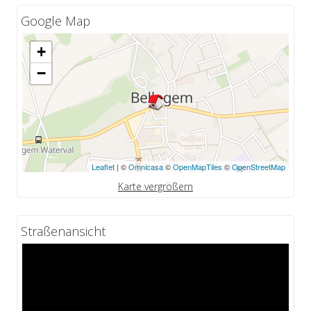
Google Map
+
−
Leaflet
| ©
Omnicasa
©
OpenMapTiles
©
OpenStreetMap
Karte vergrößern
Straßenansicht