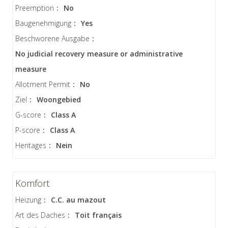
Preemption
:
No
Baugenehmigung
:
Yes
Beschworene Ausgabe
:
No judicial recovery measure or administrative
measure
Allotment Permit
:
No
Ziel
:
Woongebied
G-score
:
Class A
P-score
:
Class A
Heritages
:
Nein
Komfort
Heizung
:
C.C. au mazout
Art des Daches
:
Toit français