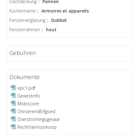
Dachdeckung
:
Pannen
Küchenname
:
Armoires et appareils
Fensterverglasung
:
Dubbel
Fensterrahmen
:
hout
Gebühren
Dokumente
epc1.pdf
Gewestinfo
Mobiscore
OnroerendErfgoed
Overstromingsgevaar
RechtVanVoorkoop