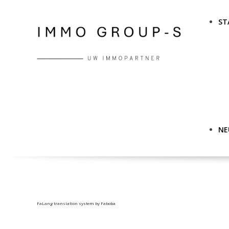
ST
NE
FaLang translation system by Faboba